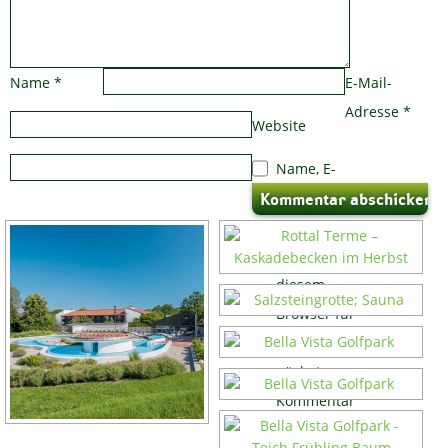
Name
*
E-Mail-
Adresse
*
Website
Name, E-
Mail-
Adresse und
Website in
diesem
Browser für
meinen
nächsten
Kommentar
speichern.